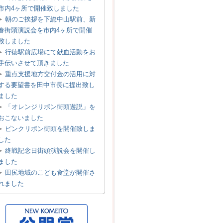
市内4ヶ所で開催致しました
朝のご挨拶を下総中山駅前、新
春街頭演説会を市内4ヶ所で開催
致しました
行徳駅前広場にて献血活動をお
手伝いさせて頂きました
重点支援地方交付金の活用に対
する要望書を田中市長に提出致し
ました
「オレンジリボン街頭遊説」を
おこないました
ピンクリボン街頭を開催致しま
した
終戦記念日街頭演説会を開催し
ました
田尻地域のこども食堂が開催さ
れました