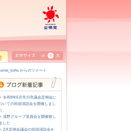
公明党
小
中
大
omei_koho からのツイート
令和8年6月市川市議会定例会に
ついての街頭演説会を開催しまし
た
浅野グループ党員会を開催致し
ました
2月定例会議会の街頭演説会を