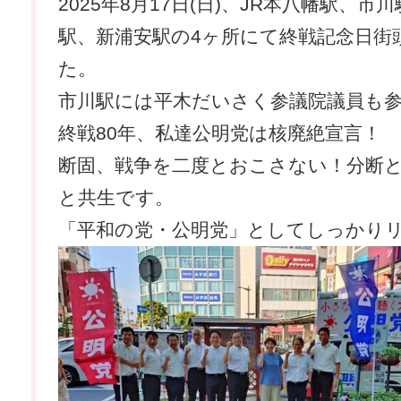
2025年8月17日(日)、JR本八幡駅、
駅、新浦安駅の4ヶ所にて終戦記念日街
た。
市川駅には平木だいさく参議院議員も
終戦80年、私達公明党は核廃絶宣言！
断固、戦争を二度とおこさない！分断
と共生です。
「平和の党・公明党」としてしっかり