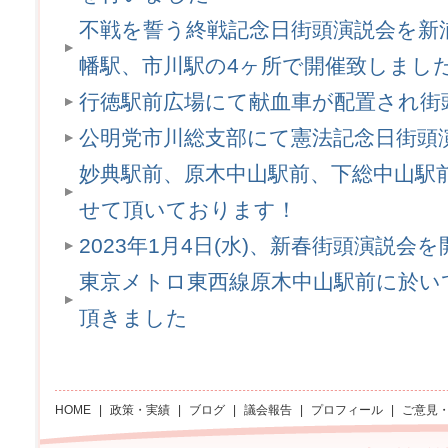
不戦を誓う終戦記念日街頭演説会を新
幡駅、市川駅の4ヶ所で開催致しまし
行徳駅前広場にて献血車が配置され街
公明党市川総支部にて憲法記念日街頭
妙典駅前、原木中山駅前、下総中山駅
せて頂いております！
2023年1月4日(水)、新春街頭演説会
東京メトロ東西線原木中山駅前に於い
頂きました
HOME
|
政策・実績
|
ブログ
|
議会報告
|
プロフィール
|
ご意見