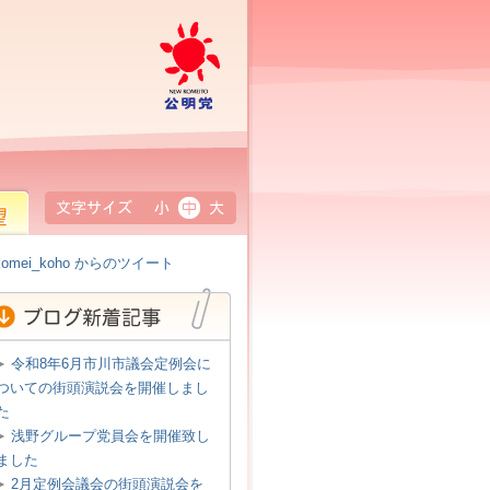
公明党
小
中
大
omei_koho からのツイート
令和8年6月市川市議会定例会に
ついての街頭演説会を開催しまし
た
浅野グループ党員会を開催致し
ました
2月定例会議会の街頭演説会を