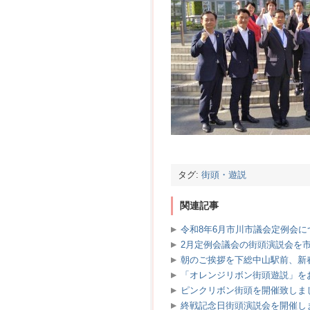
タグ:
街頭・遊説
関連記事
令和8年6月市川市議会定例会
2月定例会議会の街頭演説会を
朝のご挨拶を下総中山駅前、新
「オレンジリボン街頭遊説」を
ピンクリボン街頭を開催致しま
終戦記念日街頭演説会を開催し