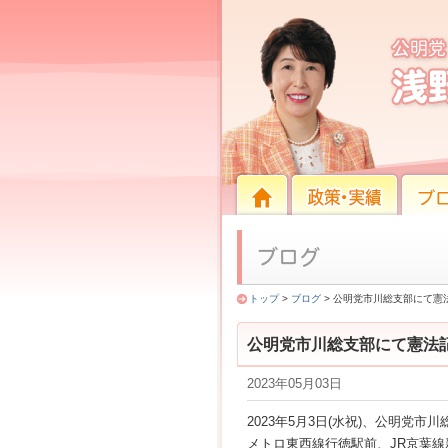
公明党市川総支部にて憲法
HOME
HOME
政策・実績
ブログ
トップ
>
ブログ
> 公明党市川総支部にて憲
公明党市川総支部にて憲法
2023年05月03日
2023年5月3日(水祝)、公明党
メトロ東西線行徳駅前、JR京葉線