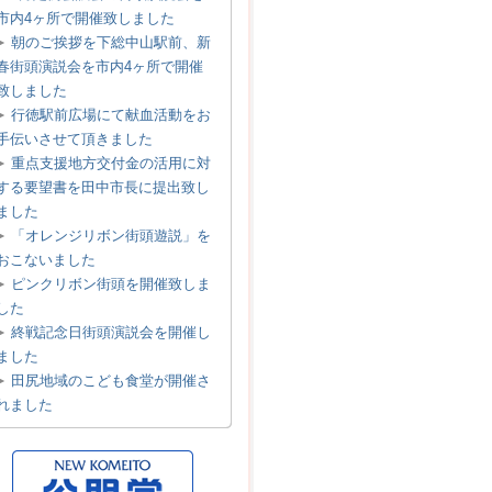
市内4ヶ所で開催致しました
朝のご挨拶を下総中山駅前、新
春街頭演説会を市内4ヶ所で開催
致しました
行徳駅前広場にて献血活動をお
手伝いさせて頂きました
重点支援地方交付金の活用に対
する要望書を田中市長に提出致し
ました
「オレンジリボン街頭遊説」を
おこないました
ピンクリボン街頭を開催致しま
した
終戦記念日街頭演説会を開催し
ました
田尻地域のこども食堂が開催さ
れました