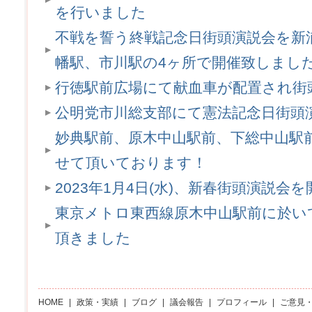
を行いました
不戦を誓う終戦記念日街頭演説会を新
幡駅、市川駅の4ヶ所で開催致しまし
行徳駅前広場にて献血車が配置され街
公明党市川総支部にて憲法記念日街頭
妙典駅前、原木中山駅前、下総中山駅
せて頂いております！
2023年1月4日(水)、新春街頭演説会
東京メトロ東西線原木中山駅前に於い
頂きました
HOME
|
政策・実績
|
ブログ
|
議会報告
|
プロフィール
|
ご意見