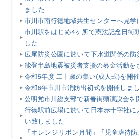
ました
市川市南行徳地域共生センターへ見学
市川駅をはじめ4ヶ所で憲法記念日街
した
広尾防災公園に於いて下水道関係の防
能登半島地震被災者支援の募金活動を
令和5年度 二十歳の集い(成人式)を開
令和6年市川市消防出初式を開催しま
公明党市川総支部で新春街頭演説会を
行徳駅前広場に於いて日本赤十字社に
い致しました
「オレンジリボン月間」「児童虐待防