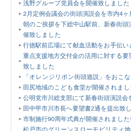
浅野グループ党員会を開催致しました
2月定例会議会の街頭演説会を市内4
朝のご挨拶を下総中山駅前、新春街頭
催致しました
行徳駅前広場にて献血活動をお手伝い
重点支援地方交付金の活用に対する要
致しました
「オレンジリボン街頭遊説」をおこ
田尻地域のこども食堂が開催されまし
公明党市川総支部にて新春街頭演説会
田中甲市川市長へ要望書2通を提出致
市制施行90周年式典が開催されました‼
松戸市のグリーンスローモビリティ地