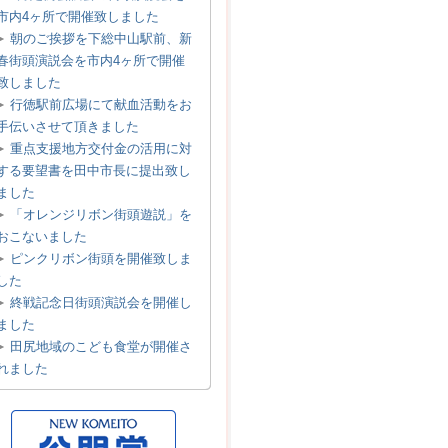
市内4ヶ所で開催致しました
朝のご挨拶を下総中山駅前、新
春街頭演説会を市内4ヶ所で開催
致しました
行徳駅前広場にて献血活動をお
手伝いさせて頂きました
重点支援地方交付金の活用に対
する要望書を田中市長に提出致し
ました
「オレンジリボン街頭遊説」を
おこないました
ピンクリボン街頭を開催致しま
した
終戦記念日街頭演説会を開催し
ました
田尻地域のこども食堂が開催さ
れました