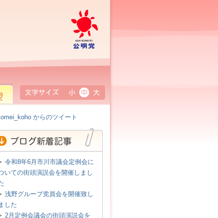
公明党
小
中
大
omei_koho からのツイート
令和8年6月市川市議会定例会に
ついての街頭演説会を開催しまし
た
浅野グループ党員会を開催致し
ました
2月定例会議会の街頭演説会を