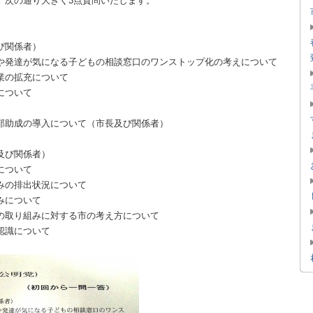
、次の通り大きく3点質問いたします。
。
び関係者）
や発達が気になる子どもの相談窓口のワンストップ化の考えについて
業の拡充について
について
部助成の導入について（市長及び関係者）
及び関係者）
について
の排出状況について
みについて
の取り組みに対する市の考え方について
認識について