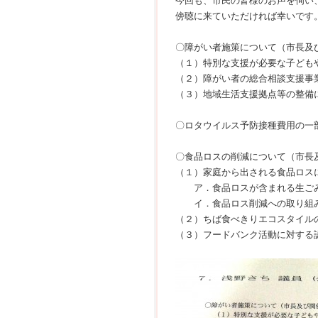
今回も、市民の皆様のお声を伺い
傍聴に来ていただければ幸いです
〇障がい者施策について（市長及
（１）特別な支援が必要な子ども
（２）障がい者の総合相談支援事
（３）地域生活支援拠点等の整備
〇ロタウイルス予防接種費用の一
〇食品ロスの削減について（市長
（１）家庭から出される食品ロス
ア．食品ロスが含まれる生ごみ
イ．食品ロス削減への取り組
（２）ちば食べきりエコスタイル
（３）フードバンク活動に対する