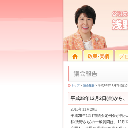
平成28年12月2日(金)か
HOME
HOME
政策・実績
ブログ
トップ
>
議会報告
> 平成28年12月2日(
平成28年12月2日(金)か
2016年11月29日
平成28年12月市議会定例会が告示
私(浅野さち)の一般質問は、12月1