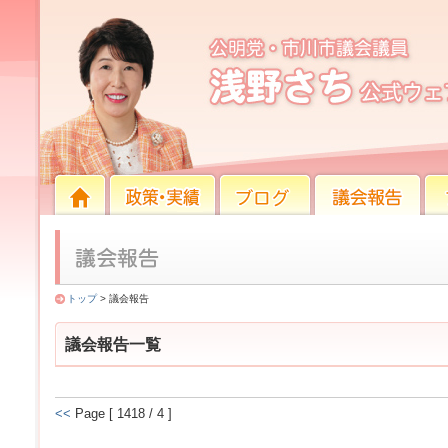
議会報告
HOME
HOME
政策・実績
ブログ
議会報告
プロ
トップ
> 議会報告
議会報告一覧
<<
Page [ 1418 / 4 ]