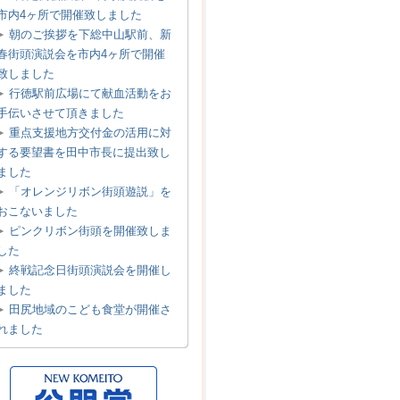
市内4ヶ所で開催致しました
朝のご挨拶を下総中山駅前、新
春街頭演説会を市内4ヶ所で開催
致しました
行徳駅前広場にて献血活動をお
手伝いさせて頂きました
重点支援地方交付金の活用に対
する要望書を田中市長に提出致し
ました
「オレンジリボン街頭遊説」を
おこないました
ピンクリボン街頭を開催致しま
した
終戦記念日街頭演説会を開催し
ました
田尻地域のこども食堂が開催さ
れました