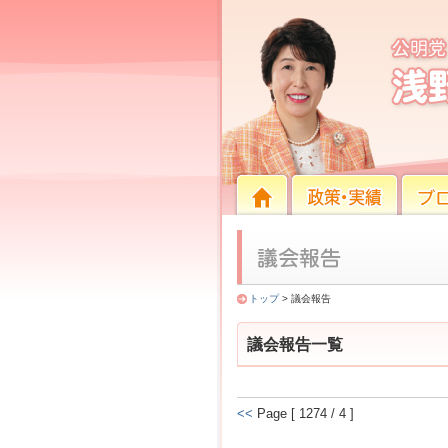
議会報告
HOME
HOME
政策・実績
ブログ
トップ
> 議会報告
議会報告一覧
<<
Page [ 1274 / 4 ]