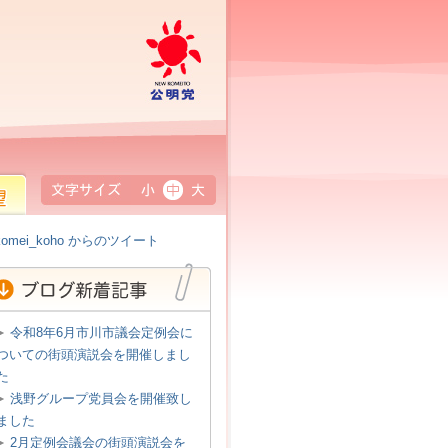
公明党
小
中
大
omei_koho からのツイート
令和8年6月市川市議会定例会に
ついての街頭演説会を開催しまし
た
浅野グループ党員会を開催致し
ました
2月定例会議会の街頭演説会を