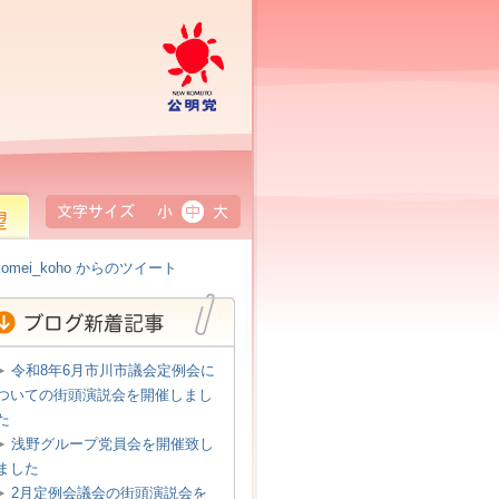
公明党
小
中
大
omei_koho からのツイート
令和8年6月市川市議会定例会に
ついての街頭演説会を開催しまし
た
浅野グループ党員会を開催致し
ました
2月定例会議会の街頭演説会を