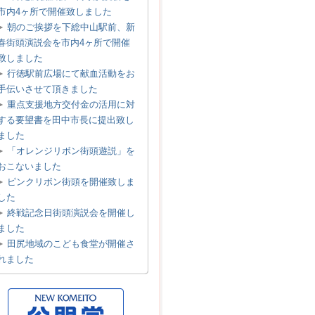
市内4ヶ所で開催致しました
朝のご挨拶を下総中山駅前、新
春街頭演説会を市内4ヶ所で開催
致しました
行徳駅前広場にて献血活動をお
手伝いさせて頂きました
重点支援地方交付金の活用に対
する要望書を田中市長に提出致し
ました
「オレンジリボン街頭遊説」を
おこないました
ピンクリボン街頭を開催致しま
した
終戦記念日街頭演説会を開催し
ました
田尻地域のこども食堂が開催さ
れました