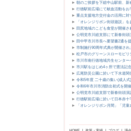
朝のご挨拶を下総中山駅前、新
行徳駅前広場にて献血活動をお
重点支援地方交付金の活用に対
「オレンジリボン街頭遊説」を
田尻地域のこども食堂が開催さ
公明党市川総支部にて新春街頭
田中甲市川市長へ要望書2通を
市制施行90周年式典が開催されま
松戸市のグリーンスローモビリ
市川市南行徳地域共生センター
市川駅をはじめ4ヶ所で憲法記
広尾防災公園に於いて下水道関
令和5年度 二十歳の集い(成人式
令和6年市川市消防出初式を開
公明党市川総支部で新春街頭演
行徳駅前広場に於いて日本赤十
「オレンジリボン月間」「児童
HOME
|
政策・実績
|
ブログ
|
議