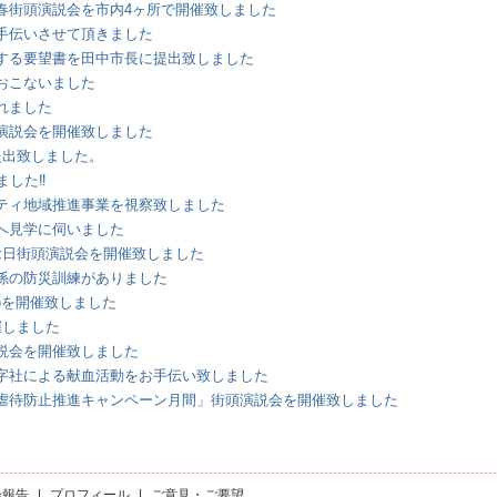
春街頭演説会を市内4ヶ所で開催致しました
手伝いさせて頂きました
する要望書を田中市長に提出致しました
おこないました
れました
演説会を開催致しました
提出致しました。
した‼️
ティ地域推進事業を視察致しました
へ見学に伺いました
念日街頭演説会を開催致しました
係の防災訓練がありました
)を開催致しました
催しました
説会を開催致しました
字社による献血活動をお手伝い致しました
虐待防止推進キャンペーン月間」街頭演説会を開催致しました
会報告
|
プロフィール
|
ご意見・ご要望