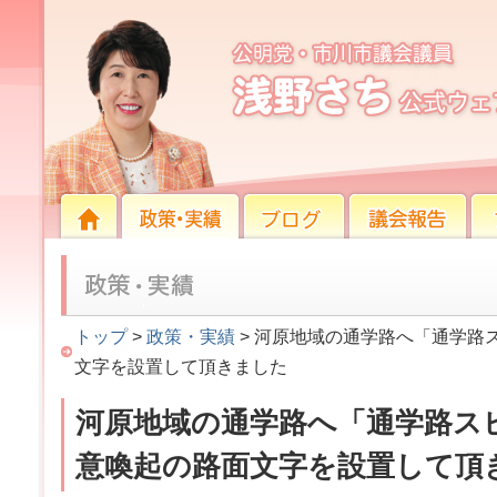
河原地域の通学路へ「通学路スピード注意」の注
HOME
HOME
政策・実績
ブログ
議会報告
プロ
トップ
>
政策・実績
> 河原地域の通学路へ「通学路
文字を設置して頂きました
河原地域の通学路へ「通学路ス
意喚起の路面文字を設置して頂